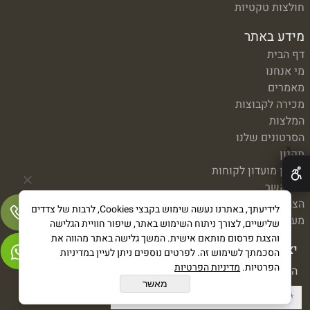
חולצות טקטיות
מידע באתר
דף הבית
מי אנחנו
מאמרים
מכירה לקבוצות
המלצות
הסרטונים שלנו
✕
תקנון
תקנון מועדון לקוחות
צור קשר
הצהרת נגישות
לידיעתך, באתרנו נעשה שימוש בקבצי Cookies, לרבות של צדדים
מעקב משלוח
שלישיים, לצורך ניתוח השימוש באתר, שיפור חוויית הגלישה
והצגת פרסום מותאם אישית. המשך גלישה באתר מהווה את
יצירת קשר
הסכמתך לשימוש זה. לפרטים נוספים ניתן לעיין במדיניות
הפרטיות.
מדיניות הפרטיות
השאירו פרטים ונחזור בהקדם:
מאשר