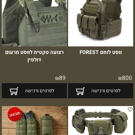
ווסט לוחם FOREST
רצועה טקטית לווסט מרעום
דולפין
89
800
₪
₪
לפרטים ורכישה
לפרטים ורכישה