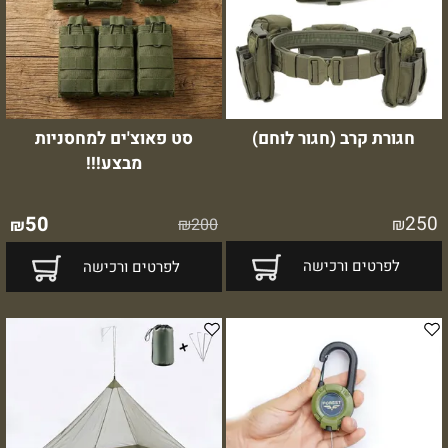
חגורת קרב (חגור לוחם)
סט פאוצ'ים למחסניות
מבצע!!!
50
250
₪
200
₪
₪
לפרטים ורכישה
לפרטים ורכישה